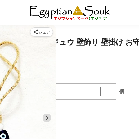
シェア
 ナザールボンジュウ 壁飾り 壁掛け お
個
購入数