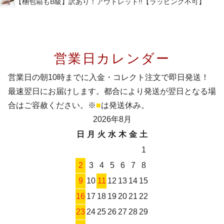
【梱包箱もB級】訳あり！アウトレット!!【ラッピング不可】
営業日カレンダー
営業日の朝10時までに入金・コレクト注文で即日発送！
最速翌日にお届けします。都合により発送が翌日となる場
合はご容赦ください。※
■
は発送休み。
2026年8月
日
月
火
水
木
金
土
1
2
3
4
5
6
7
8
9
10
11
12
13
14
15
16
17
18
19
20
21
22
23
24
25
26
27
28
29