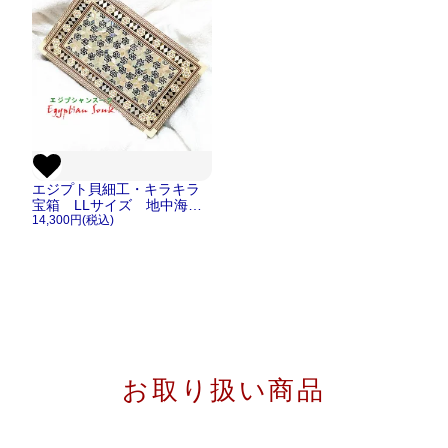
エジプト貝細工・キラキラ
宝箱 LLサイズ 地中海貝
花【宅急便のみ】
14,300円(税込)
お取り扱い商品