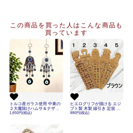
この商品を買った人は
こんな商品も
買っています
トルコ産ガラス使用 中東の
ヒエログリフが描ける エジ
２大魔除けハムサ＆ナザー
プト製 木製 線引き 定規 も
ルボンジュウがついたドア
1,650円(税込)
のさし【メール便OK】
990円(税込)
壁飾り ブルー/ホワイト
【メール便OK】