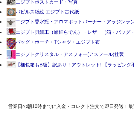
エジプトポストカード・写真
パピルス紙絵 エジプト古代紙
エジプト香水瓶・アロマポットバーナー・アラジンラ
エジプト貝細工（螺鈿らでん）・レザー（箱・バッグ
バッグ・ポーチ・Tシャツ・エジプト布
エジプトクリスタル・アスフォー(アスフール)社製
【梱包箱もB級】訳あり！アウトレット!!【ラッピング
営業日の朝10時までに入金・コレクト注文で即日発送！