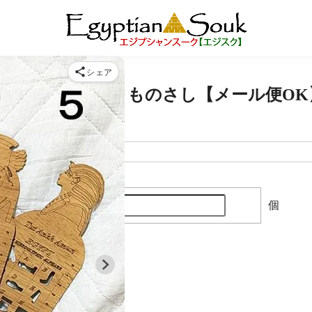
シェア
木製 線引き 定規 ものさし【メール便OK
個
購入数