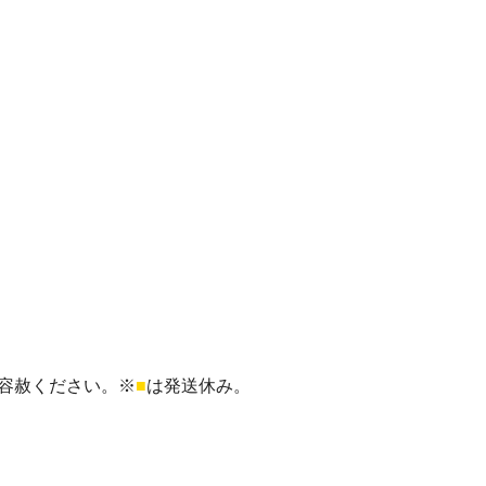
容赦ください。※
■
は発送休み。