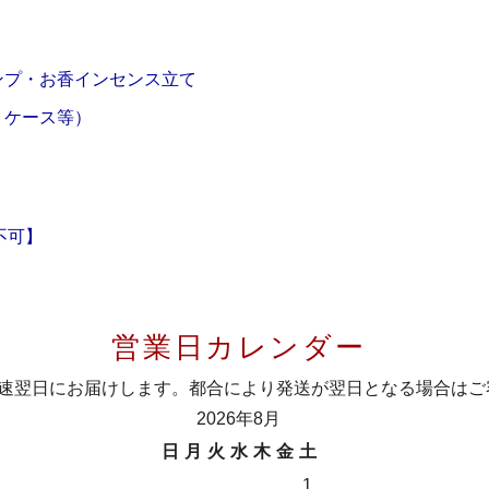
ンプ・お香インセンス立て
・ケース等）
不可】
営業日カレンダー
最速翌日にお届けします。都合により発送が翌日となる場合はご
2026年8月
日
月
火
水
木
金
土
1