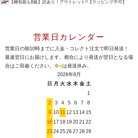
【梱包箱もB級】訳あり！アウトレット!!【ラッピング不可】
営業日カレンダー
営業日の朝10時までに入金・コレクト注文で即日発送！
最速翌日にお届けします。都合により発送が翌日となる場
合はご容赦ください。※
■
は発送休み。
2026年8月
日
月
火
水
木
金
土
1
2
3
4
5
6
7
8
9
10
11
12
13
14
15
16
17
18
19
20
21
22
23
24
25
26
27
28
29