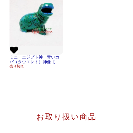
ミニ・エジプト神 青いカ
バ（タウエレト）神像【宅
急便のみ】
売り切れ
お取り扱い商品