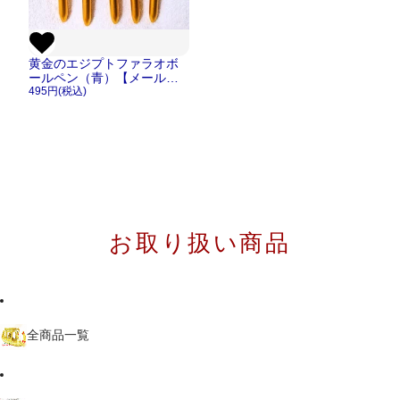
黄金のエジプトファラオボ
ールペン（青）【メール便
OK】
495円(税込)
お取り扱い商品
全商品一覧