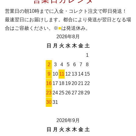
営業日の朝10時までに入金・コレクト注文で即日発送！
最速翌日にお届けします。都合により発送が翌日となる場
合はご容赦ください。※
■
は発送休み。
2026年8月
日
月
火
水
木
金
土
1
2
3
4
5
6
7
8
9
10
11
12
13
14
15
16
17
18
19
20
21
22
23
24
25
26
27
28
29
30
31
2026年9月
日
月
火
水
木
金
土