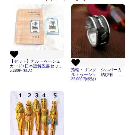
【セット】カルトゥーシュ
カード+日本語解説書セット
指輪・リング シルバーカ
【メール便ＯＫ】
5,280円(税込)
ルトゥーシュ 結び有 ブ
ラック加工【送料込】
22,000円(税込)