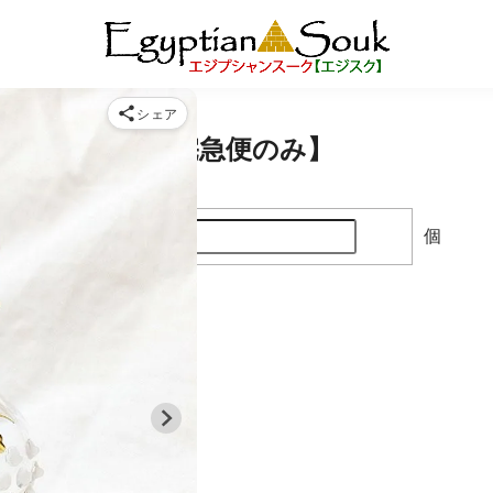
シェア
セット No２【宅急便のみ】
個
購入数