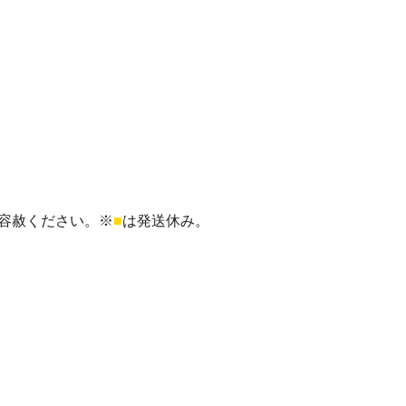
容赦ください。※
■
は発送休み。