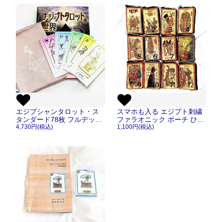
エジプシャンタロット・ス
スマホも入る エジプト刺繍
タンダード78枚 フルデッ
ファラオニック ポーチ ひも
キ OPで解説書も【メール
4,730円(税込)
付き バッグ【メール便OK】
1,100円(税込)
便OK】