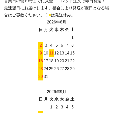
営業日の朝10時までに入金・コレクト注文で即日発送！
最速翌日にお届けします。都合により発送が翌日となる場
合はご容赦ください。※
■
は発送休み。
2026年8月
日
月
火
水
木
金
土
1
2
3
4
5
6
7
8
9
10
11
12
13
14
15
16
17
18
19
20
21
22
23
24
25
26
27
28
29
30
31
2026年9月
日
月
火
水
木
金
土
1
2
3
4
5