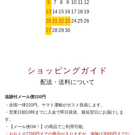
6
7
8
9
10
11
12
13
14
15
16
17
18
19
20
21
22
23
24
25
26
27
28
29
30
ショッピングガイド
配送・送料について
追跡付メール便220円
・全国一律220円。ヤマト運輸がポスト投函します。
・営業日朝10時までに入金で即日発送、最短翌日にお届けしま
す。
・【メール便OK！】の商品でご利用可能。
・おおよそ7700円までの商品が入りますが、保険は3000円までな