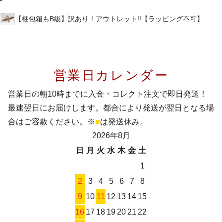
【梱包箱もB級】訳あり！アウトレット!!【ラッピング不可】
営業日カレンダー
営業日の朝10時までに入金・コレクト注文で即日発送！
最速翌日にお届けします。都合により発送が翌日となる場
合はご容赦ください。※
■
は発送休み。
2026年8月
日
月
火
水
木
金
土
1
2
3
4
5
6
7
8
9
10
11
12
13
14
15
16
17
18
19
20
21
22