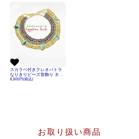
スカラベ付きクレオパトラ
なりきりビーズ首飾り ネッ
クレス ペンダント【メール
8,800円(税込)
便OK】
お取り扱い商品