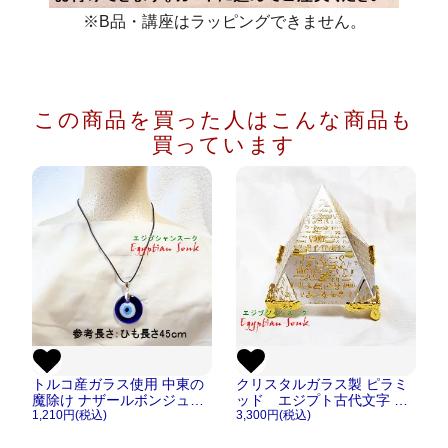
※B品・講座はラッピングできません。
この商品を買った人は
こんな商品も
買っています
トルコ産ガラス使用 中東の
クリスタルガラス製 ピラミ
魔除け ナザールボンジュウ
ッド エジプト古代文字 ヒ
ペンダント・ストラップ
1,210円(税込)
エログリフ フィギュア 置
3,300円(税込)
物 レプリカ【宅急便のみ】