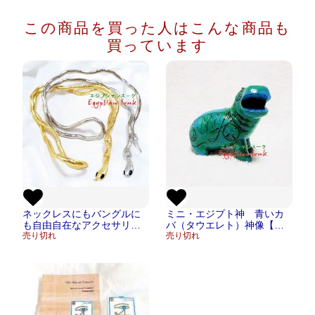
この商品を買った人は
こんな商品も
買っています
ネックレスにもバングルに
ミニ・エジプト神 青いカ
も自由自在なアクセサリ
バ（タウエレト）神像【宅
ー エジプシャンワイヤー
売り切れ
急便のみ】
売り切れ
スネーク蛇 シルバー/ゴー
ルド【メール便OK】