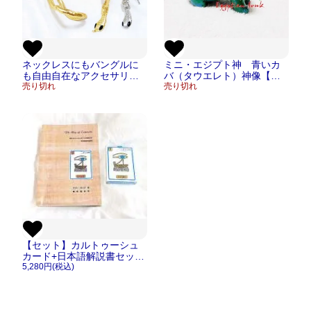
ネックレスにもバングルに
ミニ・エジプト神 青いカ
も自由自在なアクセサリ
バ（タウエレト）神像【宅
ー エジプシャンワイヤー
売り切れ
急便のみ】
売り切れ
スネーク蛇 シルバー/ゴー
ルド【メール便OK】
【セット】カルトゥーシュ
カード+日本語解説書セット
【メール便ＯＫ】
5,280円(税込)