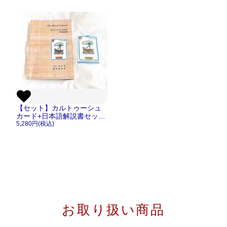
スネーク蛇 シルバー/ゴー
ルド【メール便OK】
【セット】カルトゥーシュ
カード+日本語解説書セット
【メール便ＯＫ】
5,280円(税込)
お取り扱い商品