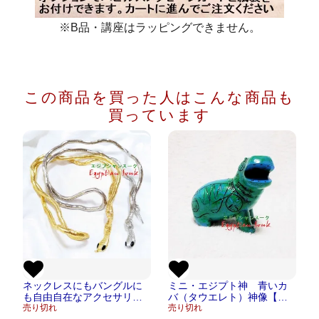
※B品・講座はラッピングできません。
この商品を買った人は
こんな商品も
買っています
ネックレスにもバングルに
ミニ・エジプト神 青いカ
も自由自在なアクセサリ
バ（タウエレト）神像【宅
ー エジプシャンワイヤー
売り切れ
急便のみ】
売り切れ