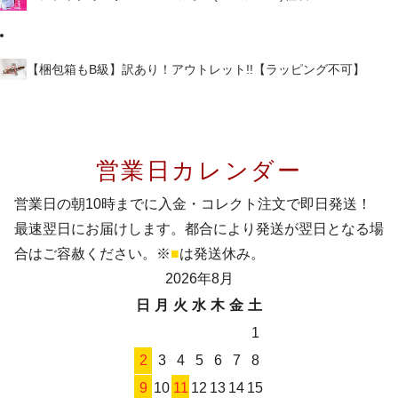
【梱包箱もB級】訳あり！アウトレット!!【ラッピング不可】
営業日カレンダー
営業日の朝10時までに入金・コレクト注文で即日発送！
最速翌日にお届けします。都合により発送が翌日となる場
合はご容赦ください。※
■
は発送休み。
2026年8月
日
月
火
水
木
金
土
1
2
3
4
5
6
7
8
9
10
11
12
13
14
15