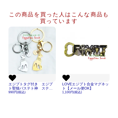
この商品を買った人は
こんな商品も
買っています
エジプトタグ付き エジプ
LOVEエジプト合金マグネッ
ト聖猫バステト神 ステン
ト【メール便OK】
レス キーホルダー/キーリ
990円(税込)
1,100円(税込)
ング【メール便OK 】