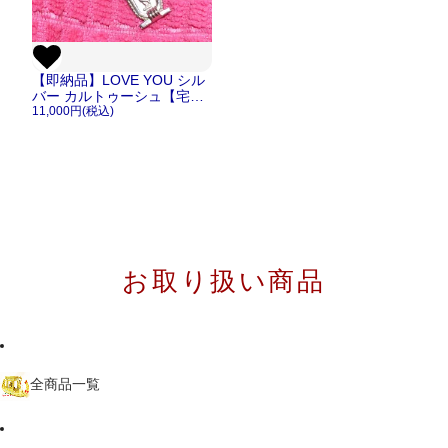
【即納品】LOVE YOU シル
バー カルトゥーシュ【宅急
便のみ】
11,000円(税込)
お取り扱い商品
全商品一覧