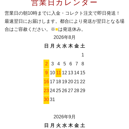
営業日カレンダー
営業日の朝10時までに入金・コレクト注文で即日発送！
最速翌日にお届けします。都合により発送が翌日となる場
合はご容赦ください。※
■
は発送休み。
2026年8月
日
月
火
水
木
金
土
1
2
3
4
5
6
7
8
9
10
11
12
13
14
15
16
17
18
19
20
21
22
23
24
25
26
27
28
29
30
31
2026年9月
日
月
火
水
木
金
土