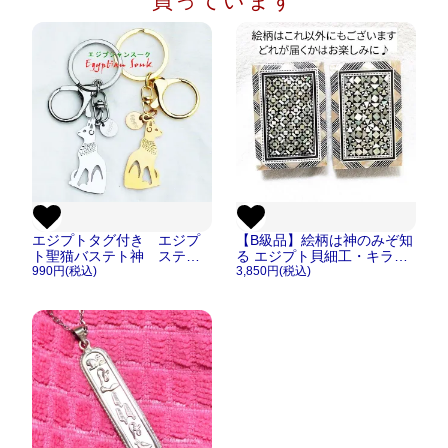
買っています
エジプトタグ付き エジプ
【B級品】絵柄は神のみぞ知
ト聖猫バステト神 ステン
る エジプト貝細工・キラキ
レス キーホルダー/キーリ
990円(税込)
ラ 宝箱 ジュエリーボック
3,850円(税込)
ング【メール便OK 】
ス Mサイズ【宅急便のみ】