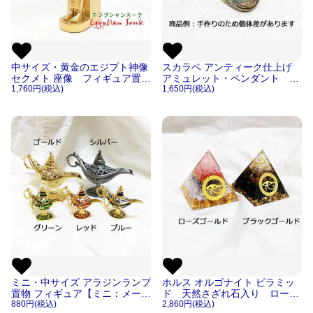
中サイズ・黄金のエジプト神像
スカラベ アンティーク仕上げ
セクメト 座像 フィギュア置物
アミュレット・ペンダント ツ
レプリカ像【宅急便のみ】
1,760円(税込)
タンカーメン・ラムセス２世
1,650円(税込)
【メール便OK 】
ミニ・中サイズ アラジンランプ
ホルス オルゴナイト ピラミッ
置物 フィギュア【ミニ：メール
ド 天然さざれ石入り ローズ
便OK/中：宅急便のみ】
880円(税込)
ゴールド/ブラックゴールド フ
2,860円(税込)