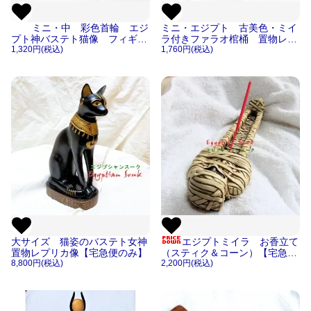
ミニ・中 彩色首輪 エジ
ミニ・エジプト 古美色・ミイ
プト神バステト猫像 フィギュ
ラ付きファラオ棺桶 置物レプ
ア・レプリカ像【宅急便のみ】
1,320円(税込)
リカ像【宅急便のみ】
1,760円(税込)
大サイズ 猫姿のバステト女神
エジプトミイラ お香立て
置物レプリカ像【宅急便のみ】
（スティク＆コーン）【宅急便
8,800円(税込)
のみ】
2,200円(税込)