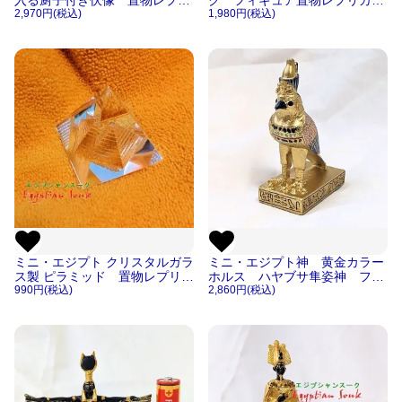
入る厨子付き伏像 置物レプリ
ク フィギュア置物レプリカ像
カ像【宅急便のみ】
2,970円(税込)
【宅急便のみ】
1,980円(税込)
ミニ・エジプト クリスタルガラ
ミニ・エジプト神 黄金カラー
ス製 ピラミッド 置物レプリカ
ホルス ハヤブサ隼姿神 フィ
【宅急便のみ】
990円(税込)
ギュア置物レプリカ像【宅急便
2,860円(税込)
のみ】