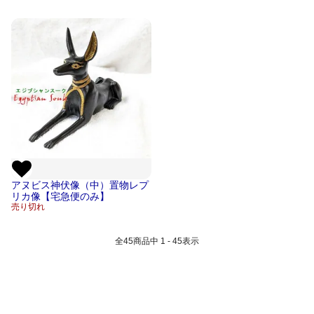
アヌビス神伏像（中）置物レプ
リカ像【宅急便のみ】
売り切れ
全
45
商品中
1 - 45
表示