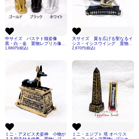
中サイズ バステト猫姿像
大サイズ 翼を広げる聖なるイ
黒・白・金 置物レプリカ像
シス・イシスウイング 置物レ
【宅急便のみ】
1,980円(税込)
プリカ像【宅急便のみ】
2,970円(税込)
ミニ・アヌビス犬姿神 小物が
ミニ・エジプト 塔 オベリス