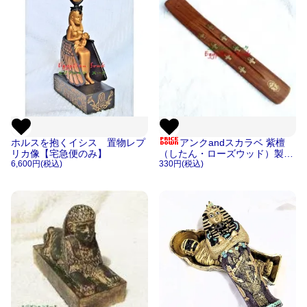
ホルスを抱くイシス 置物レプ
アンクandスカラベ 紫檀
リカ像【宅急便のみ】
（したん・ローズウッド）製ス
6,600円(税込)
ティックインセンス用お香立て
330円(税込)
【メール便ＯＫ】