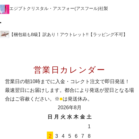
エジプトクリスタル・アスフォー(アスフール)社製
【梱包箱もB級】訳あり！アウトレット!!【ラッピング不可】
営業日カレンダー
営業日の朝10時までに入金・コレクト注文で即日発送！
最速翌日にお届けします。都合により発送が翌日となる場
合はご容赦ください。※
■
は発送休み。
2026年8月
日
月
火
水
木
金
土
1
2
3
4
5
6
7
8