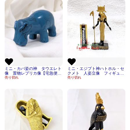
ミニ・カバ姿の神 タウエレト
ミニ・エジプト神ハトホル・セ
像 置物レプリカ像【宅急便の
クメト 人姿立像 フィギュア
み】
売り切れ
置物レプリカ像【宅急便のみ】
売り切れ