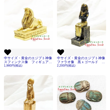
中サイズ・黄金のエジプト神像
中サイズ・黄金のエジプト神像
スフィンクス像 フィギュア置
ファラオ像 黒ｘゴールド フ
物レプリカ像【宅急便のみ】
1,980円(税込)
ィギュア置物レプリカ像【宅急
2,200円(税込)
便のみ】