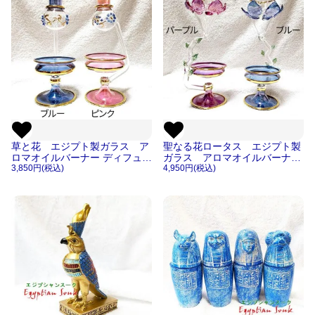
草と花 エジプト製ガラス ア
聖なる花ロータス エジプト製
ロマオイルバーナー ディフュー
ガラス アロマオイルバーナー
ザー アロマバーナー 小物置き
3,850円(税込)
ディフューザー アロマバーナー
4,950円(税込)
にも 【宅急便のみ】
小物置きにも 【宅急便のみ】