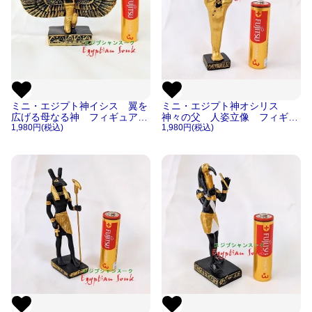
ミニ・エジプト神イシス 翼を
ミニ・エジプト神オシリス
広げる母なる神 フィギュア置
神々の父 人姿立像 フィギュ
物レプリカ像【宅急便のみ】
1,980円(税込)
ア置物レプリカ像【宅急便の
1,980円(税込)
み】