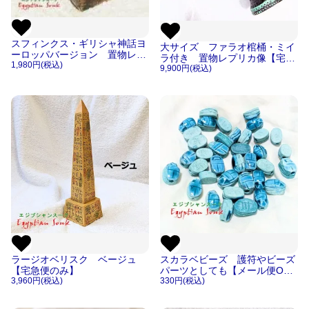
スフィンクス・ギリシャ神話ヨ
大サイズ ファラオ棺桶・ミイ
ーロッパバージョン 置物レプ
ラ付き 置物レプリカ像【宅急
リカ像 【宅急便のみ】
1,980円(税込)
便のみ】
9,900円(税込)
ラージオベリスク ベージュ
スカラベビーズ 護符やビーズ
【宅急便のみ】
パーツとしても【メール便OK
3,960円(税込)
】
330円(税込)