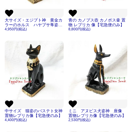
大サイズ・エジプト神 黄金カ
青の カノプス壺 カノポス壷 置
ラーのホルス ハヤブサ隼姿
物 レプリカ 像【宅急便のみ】
神 フィギュア置物レプリカ像
4,950円(税込)
8,800円(税込)
【宅急便のみ】
中サイズ 猫姿のバステト女神
ミニ アヌビス犬姿神 座像
置物レプリカ像【宅急便のみ】
置物レプリカ像【宅急便のみ】
4,400円(税込)
2,530円(税込)