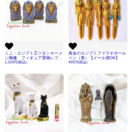
ミニ・エジプト王ツタンカーメ
黄金のエジプトファラオボール
ン胸像 フィギュア置物レプリ
ペン（青）【メール便OK】
カ像【宅急便のみ】
1,320円(税込)
495円(税込)