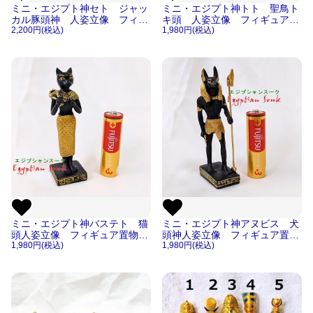
ミニ・エジプト神セト ジャッ
ミニ・エジプト神トト 聖鳥ト
カル豚頭神 人姿立像 フィギ
キ頭 人姿立像 フィギュア置
ュア置物レプリカ像【宅急便の
2,200円(税込)
物レプリカ像【宅急便のみ】
1,980円(税込)
み】
ミニ・エジプト神バステト 猫
ミニ・エジプト神アヌビス 犬
頭人姿立像 フィギュア置物レ
頭神人姿立像 フィギュア置物
プリカ像【宅急便のみ】
1,980円(税込)
レプリカ像【宅急便のみ】
1,980円(税込)