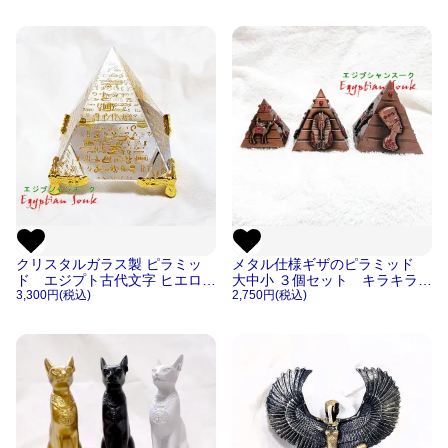
ィギュア 置物 レプリカ【宅急
便のみ】
クリスタルガラス製 ピラミッ
メタル仕様ギザのピラミッド
ド エジプト古代文字 ヒエログ
大中小 ３個セット キラキラビ
リフ フィギュア 置物 レプリ
3,300円(税込)
ーズ付き 置物 レプリカ 像
2,750円(税込)
カ【宅急便のみ】
【宅急便のみ】