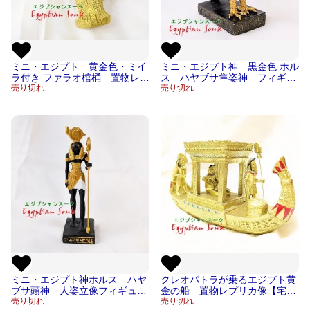
ミニ・エジプト 黄金色・ミイ
ミニ・エジプト神 黒金色 ホル
ラ付き ファラオ棺桶 置物レプ
ス ハヤブサ隼姿神 フィギュ
リカ像【宅急便のみ】
売り切れ
ア置物レプリカ像【宅急便の
売り切れ
み】
ミニ・エジプト神ホルス ハヤ
クレオパトラが乗るエジプト黄
ブサ頭神 人姿立像フィギュア
金の船 置物レプリカ像【宅急
置物レプリカ像【宅急便のみ】
売り切れ
便のみ】
売り切れ