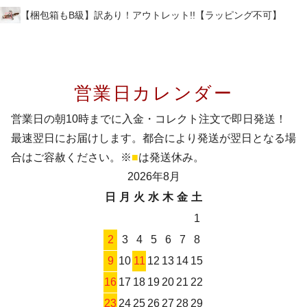
【梱包箱もB級】訳あり！アウトレット!!【ラッピング不可】
営業日カレンダー
営業日の朝10時までに入金・コレクト注文で即日発送！
最速翌日にお届けします。都合により発送が翌日となる場
合はご容赦ください。※
■
は発送休み。
2026年8月
日
月
火
水
木
金
土
1
2
3
4
5
6
7
8
9
10
11
12
13
14
15
16
17
18
19
20
21
22
23
24
25
26
27
28
29