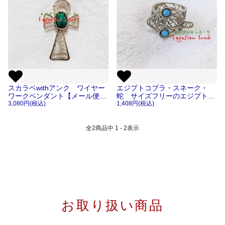
スカラベwithアンク ワイヤー
エジプトコブラ・スネーク・
ワークペンダント【メール便
蛇 サイズフリーのエジプト製
OK 】
3,080円(税込)
ハンドメイド ワイヤーワー
1,408円(税込)
ク リング・指輪【メール便
OK】
全
2
商品中
1 - 2
表示
お取り扱い商品